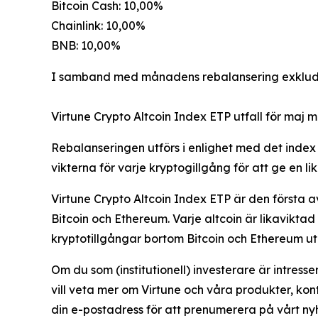
Bitcoin Cash: 10,00%
Chainlink: 10,00%
BNB: 10,00%
I samband med månadens rebalansering exklude
Virtune Crypto Altcoin Index ETP utfall för maj 
Rebalanseringen utförs i enlighet med det index 
vikterna för varje kryptogillgång för att ge en l
Virtune Crypto Altcoin Index ETP är den första av 
Bitcoin och Ethereum. Varje altcoin är likaviktad
kryptotillgångar bortom Bitcoin och Ethereum uta
Om du som (institutionell) investerare är intresse
vill veta mer om Virtune och våra produkter, ko
din e-postadress för att prenumerera på vårt ny