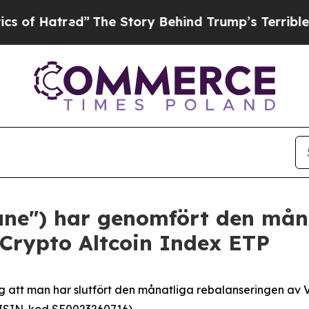
tred”
The Story Behind Trump’s Terrible Approva
tune") har genomfört den mån
 Crypto Altcoin Index ETP
 att man har slutfört den månatliga rebalanseringen av V
(ISIN-kod SE0023260716).