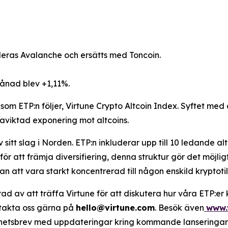
ras Avalanche och ersätts med Toncoin.
månad blev +1,11%.
som ETP:n följer, Virtune Crypto Altcoin Index. Syftet med
ikaviktad exponering mot altcoins.
sitt slag i Norden. ETP:n inkluderar upp till 10 ledande alt
 för att främja diversifiering, denna struktur gör det möjli
n att vara starkt koncentrerad till någon enskild kryptoti
rad av att träffa Virtune för att diskutera hur våra ETP:er 
ntakta oss gärna på
hello@virtune.com
. Besök även
www.
hetsbrev med uppdateringar kring kommande lanseringar och