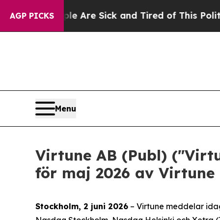
“People Are Sick and Tired of This Politics of Ha
AGP PICKS
Menu
Virtune AB (Publ) ("Vir
för maj 2026 av Virtune
Stockholm, 2 juni 2026
– Virtune meddelar idag
Nasdaq Stockholm, Nasdaq Helsinki och Xetra 