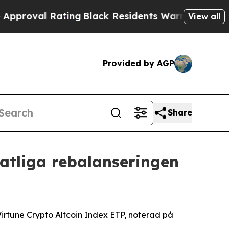
l Rating
Black Residents Warned of Abusive Cops 
View all
Provided by AGP
Share
atliga rebalanseringen
irtune Crypto Altcoin Index ETP, noterad på